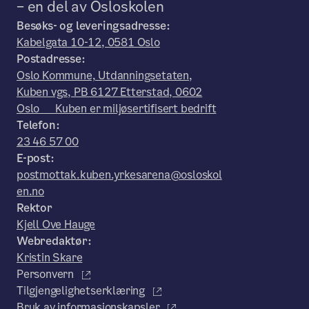
– en del av Osloskolen
Besøks- og leveringsadresse:
Kabelgata 10-12, 0581 Oslo
Postadresse:
Oslo Kommune, Utdanningsetaten,
Kuben vgs, PB 6127 Etterstad, 0602
Oslo Kuben er miljøsertifisert bedrift
Telefon:
23 46 57 00
E-post:
postmottak.kuben.yrkesarena@osloskol
en.no
Rektor
Kjell Ove Hauge
Webredaktør:
Kristin Skare
Personvern
Tilgjengelighetserklæring
Bruk av informasjonskapsler