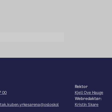
Rektor
7 00
Kjell Ove Hauge
Webredaktør:
tak.kuben.yrkesarena@osloskol
Kristin Skare