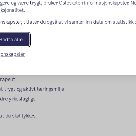
eidslignende struktur, hvor elevene
ngere og være trygt, bruker Osloskolen informasjonskapsler. N
samarbeid og selvstendighet.
ksjonalitet.
or faglig og sosial læring sees i
nskapsler, tillater du også at vi samler inn data om statistikk
rming i fagene. Elevene på
artet skoleåret 2025/26, og var en
eles inn i arbeidslag som veksler
Godta alle
r. Undervisningen i norsk, engelsk,
emabasert og knyttes opp mot
sjonskapsler
erapeut
 et trygt og aktivt læringsmiljø
ndre yrkesfaglige
at du skal lykkes