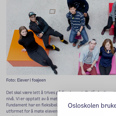
Foto: Elever i foajeen
Det skal være lett å trives på Fundament. Du får faglige u
nivå. Vi er opptatt av å møte alle elever på en personlig 
Osloskolen bruk
Fundament har en fleksibel og individuelt tilpasset pedag
utformet for å møte elevens faglige og sosiale behov, med 