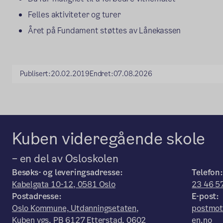
Felles aktiviteter og turer
Året på Fundament støttes av Lånekassen
Publisert:
20.02.2019
Endret:
07.08.2026
Kuben videregående skole
– en del av Osloskolen
Besøks- og leveringsadresse:
Telefon:
Kabelgata 10-12, 0581 Oslo
23 46 5
Postadresse:
E-post:
Oslo Kommune, Utdanningsetaten,
postmot
Kuben vgs, PB 6127 Etterstad, 0602
en.no