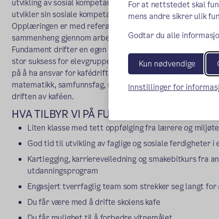
utvikling av sosial kompetanse. Skolehverdagen har en arb
For at nettstedet skal fu
utvikler sin sosiale kompetanse og forståelse for ansvar, 
mens andre sikrer ulik fun
Opplæringen er med referanse til konsekvenspedagogikk, hv
Godtar du alle informasjo
sammenheng gjennom arbeidslivstrening og praktisk tilnæ
Fundament drifter en egen kafé på Kuben vgs. Dette ble st
stor suksess for elevgruppen og skolemiljøet. Elevgruppa d
Kun nødvendige
på å ha ansvar for kafédriften, sammen med en arbeidslede
matematikk, samfunnsfag, naturfag og kroppsøving blir t
Innstillinger for informa
driften av kaféen.
HVA TILBYR VI PÅ FUNDAMENT?
Liten klasse med tett oppfølging fra lærere og miljøt
God tid til utvikling av faglige og sosiale ferdigheter i
Kartlegging, karriereveiledning og smakebitkurs fra a
utdanningsprogram
Engasjert tverrfaglig team som strekker seg langt for 
Du får være med å drifte skolens kafe
Du får mulighet til å forbedre vitnemålet