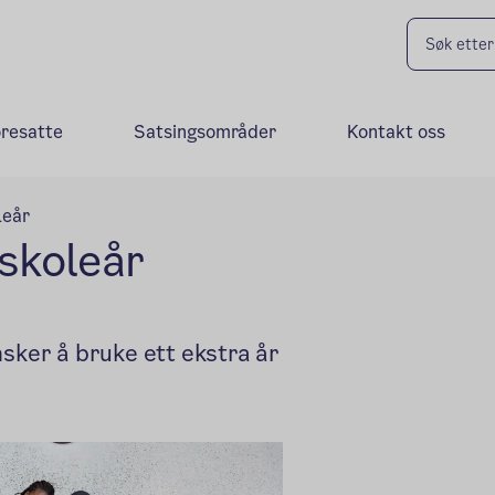
oresatte
Satsingsområder
Kontakt oss
leår
skoleår
nsker å bruke ett ekstra år