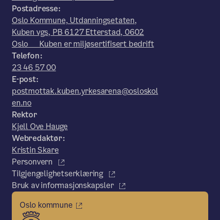
Postadresse:
Oslo Kommune, Utdanningsetaten,
Kuben vgs, PB 6127 Etterstad, 0602
Oslo Kuben er miljøsertifisert bedrift
Telefon:
23 46 57 00
E-post:
postmottak.kuben.yrkesarena@osloskol
en.no
Rektor
Kjell Ove Hauge
Webredaktør:
Kristin Skare
Personvern
Tilgjengelighetserklæring
Bruk av informasjonskapsler
Oslo kommune