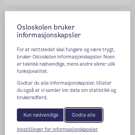
Karakterer og eksamen
Osloskolen bruker
Vurdering, kompetansebevis og vitnemål
informasjonskapsler
Eksamen
Privatisteksamen
For at nettstedet skal fungere og være trygt,
Klage på karakterer
bruker Osloskolen informasjonskapsler. Noen
Inntaksgrenser og karakterkalkulator
er teknisk nødvendige, mens andre sikrer ulik
funksjonalitet.
Godtar du alle informasjonskapsler, tillater
du også at vi samler inn data om statistikk og
Skole-hjem samarbeid
brukeradferd.
Skoleadministrativt system Visma
InSchool
Kun nødvendige
Godta alle
Filter for å sperre skadelig og uønsket
Innstillinger for informasjonskapsler
innhold