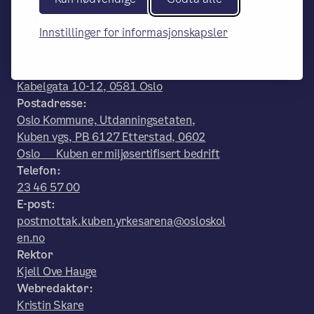
Kuben videregående skole
Innstillinger for informasjonskapsler
– en del av Osloskolen
Besøks- og leveringsadresse:
Kabelgata 10-12, 0581 Oslo
Postadresse:
Oslo Kommune, Utdanningsetaten,
Kuben vgs, PB 6127 Etterstad, 0602
Oslo Kuben er miljøsertifisert bedrift
Telefon:
23 46 57 00
E-post:
postmottak.kuben.yrkesarena@osloskol
en.no
Rektor
Kjell Ove Hauge
Webredaktør:
Kristin Skare