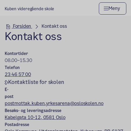
Meny
Kuben videregående skole
Hovedseksjon
Forsiden
Kontakt oss
Kontakt oss
Kontortider
08.00–15.30
Telefon
23 46 57 00
Kontaktliste for skolen
E-
post
postmottak.kuben.yrkesarena@osloskolen.no
Besøks- og leveringsadresse
Kabelgata 10-12, 0581 Oslo
Postadresse