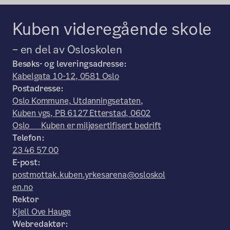
Kuben videregående skole
– en del av Osloskolen
Besøks- og leveringsadresse:
Kabelgata 10-12, 0581 Oslo
Postadresse:
Oslo Kommune, Utdanningsetaten,
Kuben vgs, PB 6127 Etterstad, 0602
Oslo Kuben er miljøsertifisert bedrift
Telefon:
23 46 57 00
E-post:
postmottak.kuben.yrkesarena@osloskol
en.no
Rektor
Kjell Ove Hauge
Webredaktør: