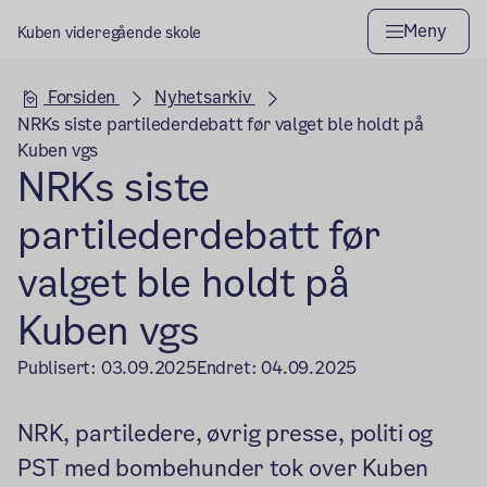
Meny
Kuben videregående skole
Hovedseksjon
Forsiden
Nyhetsarkiv
NRKs siste partilederdebatt før valget ble holdt på
Kuben vgs
NRKs siste
partilederdebatt før
valget ble holdt på
Kuben vgs
Publisert:
03.09.2025
Endret:
04.09.2025
NRK, partiledere, øvrig presse, politi og
PST med bombehunder tok over Kuben