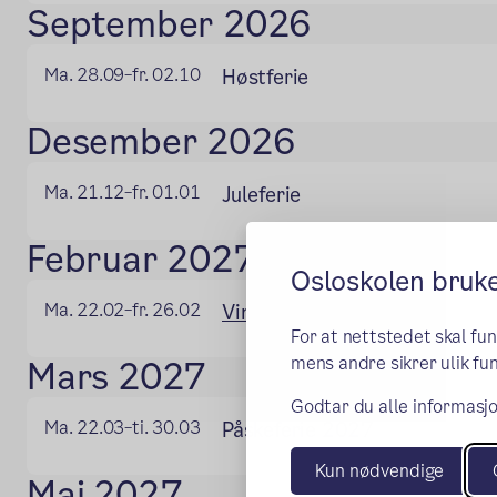
September 2026
Ma. 28.09
fr. 02.10
Høstferie
–
Desember 2026
Ma. 21.12
fr. 01.01
Juleferie
–
Februar 2027
Osloskolen bruk
Ma. 22.02
fr. 26.02
Vinterferie
–
For at nettstedet skal fu
mens andre sikrer ulik fun
Mars 2027
Godtar du alle informasjo
Ma. 22.03
ti. 30.03
Påskeferie 2027
–
Kun nødvendige
Mai 2027